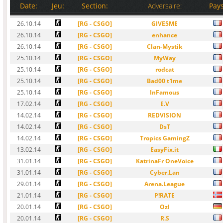
Date:
Jeu:
Section:
Adversaire:
Pays
26.10.14
[RG - CSGO]
GIVE5ME
26.10.14
[RG - CSGO]
enhance
26.10.14
[RG - CSGO]
Clan-Mystik
25.10.14
[RG - CSGO]
MyWay
25.10.14
[RG - CSGO]
rodcat
25.10.14
[RG - CSGO]
Bad00 t1me
25.10.14
[RG - CSGO]
InFamous
17.02.14
[RG - CSGO]
E.V
14.02.14
[RG - CSGO]
REDVISION
14.02.14
[RG - CSGO]
DsT
14.02.14
[RG - CSGO]
Tropics GamingZ
13.02.14
[RG - CSGO]
EasyFix.it
31.01.14
[RG - CSGO]
KatrinaFr OneVoice
31.01.14
[RG - CSGO]
Cyber.Lan
29.01.14
[RG - CSGO]
Arena.League
21.01.14
[RG - CSGO]
P!RATE
20.01.14
[RG - CSGO]
OzI
20.01.14
[RG - CSGO]
R.S