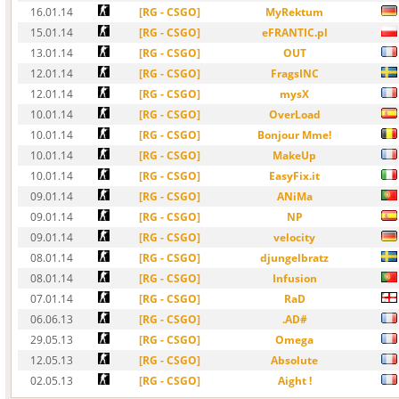
16.01.14
[RG - CSGO]
MyRektum
15.01.14
[RG - CSGO]
eFRANTIC.pl
13.01.14
[RG - CSGO]
OUT
12.01.14
[RG - CSGO]
FragsINC
12.01.14
[RG - CSGO]
mysX
10.01.14
[RG - CSGO]
OverLoad
10.01.14
[RG - CSGO]
Bonjour Mme!
10.01.14
[RG - CSGO]
MakeUp
10.01.14
[RG - CSGO]
EasyFix.it
09.01.14
[RG - CSGO]
ANiMa
09.01.14
[RG - CSGO]
NP
09.01.14
[RG - CSGO]
velocity
08.01.14
[RG - CSGO]
djungelbratz
08.01.14
[RG - CSGO]
Infusion
07.01.14
[RG - CSGO]
RaD
06.06.13
[RG - CSGO]
.AD#
29.05.13
[RG - CSGO]
Omega
12.05.13
[RG - CSGO]
Absolute
02.05.13
[RG - CSGO]
Aight !