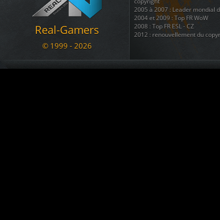
Le Marsouin
a créé le topic
BAN
copyright
05.11.2020 17:07
2005 à 2007 : Leader mondial 
2004 et 2009 : Top FR WoW
a commenté War
[RG - LOL] vs. NyanTrain
Real-Gamers
2008 : Top FR ESL - CZ
02.11.2020 12:56
2012 : renouvellement du copyr
arachni_name
est devenu membre. Welcome !!!
© 1999 - 2026
02.11.2020 12:43
Nous disposons également d'une
regroupant 8 autres sites ( téléc
KADOZERR
est devenu membre. Welcome !!!
ainsi que + d'une douzaine de 
30.08.2020 12:38
Nous sommes une communauté du
Le Marsouin
a créé le topic
SALUT pour info ban
se divertir et s'amuser ....
09.07.2020 23:13