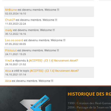
MrBlume
est devenu membre. Welcome !!!
02.03.2024 16:10
Chuk27
est devenu membre. Welcome !!!
11.03.2023 22:24
mady
est devenu membre. Welcome !!!
30.12.2022 16:16
Loo.oo.ooord
est devenu membre. Welcome !!!
07.05.2022 00:05
Pilotutut
est devenu membre. Welcome !!!
24.11.2021 15:25
ViruS
a répondu à
[ACCEPTEE] - [CS 1.6] Recrutement Akta47
28.10.2021 21:52
Akta
a créé le topic
[ACCEPTEE] - [CS 1.6] Recrutement Akta47
16.10.2021 01:14
Akta
est devenu membre. Welcome !!!
15.10.2021 17:51
LeDodu
est devenu membre. Welcome !!!
HISTORIQUE DES R
09.07.2021 19:29
Le Marsouin
a créé le topic
ban
1999 : Création des Real-Game
17.11.2020 21:51
2004 : Passage de la Team en 