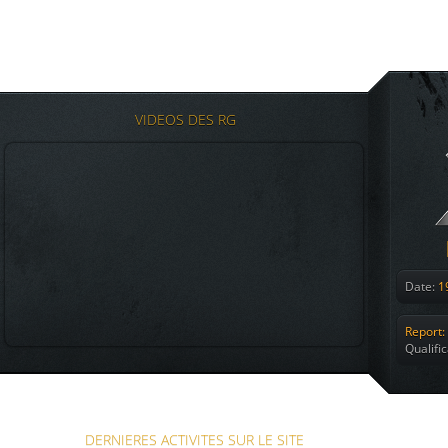
VIDEOS DES RG
Date:
19
Report:
Qualifi
DERNIERES ACTIVITES SUR LE SITE