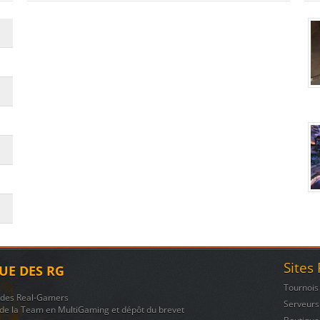
Sites
UE DES RG
Tournois
n des Real-Gamers
Serveurs
de la Team en MultiGaming et dépôt du brevet