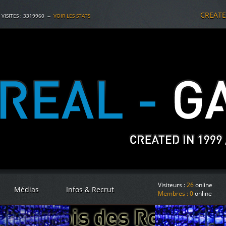
CREAT
 VISITES :
3319960
--
VOIR LES STATS
Visiteurs :
26
online
Médias
Infos & Recrut
Membres :
0
online