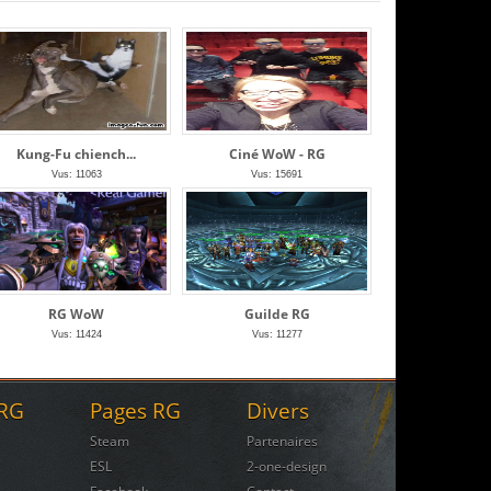
Kung-Fu chiench...
Ciné WoW - RG
Vus: 11063
Vus: 15691
RG WoW
Guilde RG
Vus: 11424
Vus: 11277
 RG
Pages RG
Divers
Steam
Partenaires
ESL
2-one-design