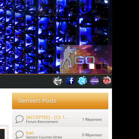
Derniers Posts
[ACCEPTEE] - [CS 1...
1 Réponses
Forum Recrutement
ban
0 Réponses
Section Counter-Strike