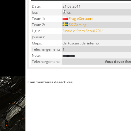
Date:
21.08.2011
Jeu:
cs
Team 1:
Frag eXecutors
Team 2:
SK Gaming
Ligue:
Finale e-Stars Seoul 2011
Joueurs:
Maps:
de_tuscan ; de_inferno
Téléchargements:
1
Note:
Téléchargement:
Vous devez être
Commentaires désactivés.