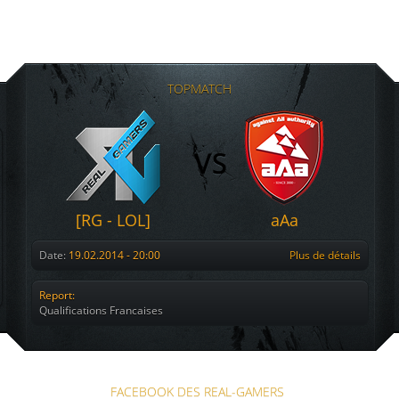
TOPMATCH
[RG - LOL]
aAa
Date:
19.02.2014 - 20:00
Plus de détails
Report:
Qualifications Francaises
FACEBOOK DES REAL-GAMERS