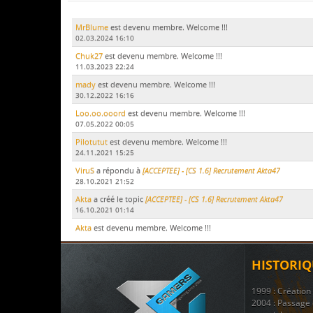
MrBlume
est devenu membre. Welcome !!!
02.03.2024 16:10
Chuk27
est devenu membre. Welcome !!!
11.03.2023 22:24
mady
est devenu membre. Welcome !!!
30.12.2022 16:16
Loo.oo.ooord
est devenu membre. Welcome !!!
07.05.2022 00:05
Pilotutut
est devenu membre. Welcome !!!
24.11.2021 15:25
ViruS
a répondu à
[ACCEPTEE] - [CS 1.6] Recrutement Akta47
28.10.2021 21:52
Akta
a créé le topic
[ACCEPTEE] - [CS 1.6] Recrutement Akta47
16.10.2021 01:14
Akta
est devenu membre. Welcome !!!
15.10.2021 17:51
LeDodu
est devenu membre. Welcome !!!
HISTORIQ
09.07.2021 19:29
Le Marsouin
a créé le topic
ban
1999 : Créatio
17.11.2020 21:51
2004 : Passage 