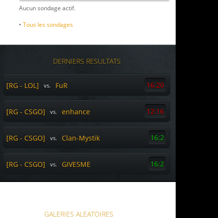
Aucun sondage actif.
•
Tous les sondages
DERNIERS RESULTATS
16:20
[RG - LOL]
FuR
vs.
12:16
[RG - CSGO]
enhance
vs.
16:2
[RG - CSGO]
Clan-Mystik
vs.
16:2
[RG - CSGO]
GIVE5ME
vs.
GALERIES ALEATOIRES