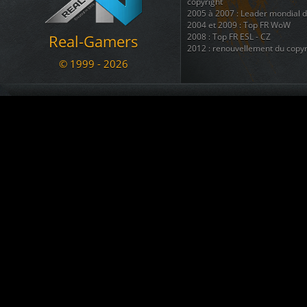
Le Marsouin
a créé le topic
BAN
copyright
05.11.2020 17:07
2005 à 2007 : Leader mondial 
2004 et 2009 : Top FR WoW
a commenté War
[RG - LOL] vs. NyanTrain
Real-Gamers
2008 : Top FR ESL - CZ
02.11.2020 12:56
2012 : renouvellement du copyr
arachni_name
est devenu membre. Welcome !!!
© 1999 - 2026
02.11.2020 12:43
Nous disposons également d'une
regroupant 8 autres sites ( téléc
KADOZERR
est devenu membre. Welcome !!!
ainsi que + d'une douzaine de 
30.08.2020 12:38
Nous sommes une communauté du
Le Marsouin
a créé le topic
SALUT pour info ban
se divertir et s'amuser ....
09.07.2020 23:13