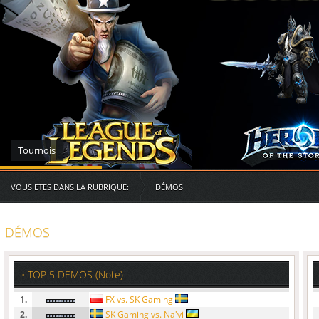
Serveurs des RG
VOUS ETES DANS LA RUBRIQUE:
DÉMOS
DÉMOS
• TOP 5 DEMOS (Note)
1.
FX vs. SK Gaming
2.
SK Gaming vs. Na'vi