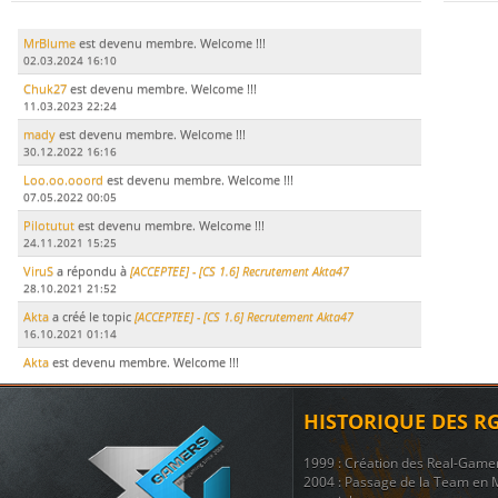
MrBlume
est devenu membre. Welcome !!!
02.03.2024 16:10
Chuk27
est devenu membre. Welcome !!!
11.03.2023 22:24
mady
est devenu membre. Welcome !!!
30.12.2022 16:16
Loo.oo.ooord
est devenu membre. Welcome !!!
07.05.2022 00:05
Pilotutut
est devenu membre. Welcome !!!
24.11.2021 15:25
ViruS
a répondu à
[ACCEPTEE] - [CS 1.6] Recrutement Akta47
28.10.2021 21:52
Akta
a créé le topic
[ACCEPTEE] - [CS 1.6] Recrutement Akta47
16.10.2021 01:14
Akta
est devenu membre. Welcome !!!
15.10.2021 17:51
LeDodu
est devenu membre. Welcome !!!
HISTORIQUE DES R
09.07.2021 19:29
Le Marsouin
a créé le topic
ban
1999 : Création des Real-Game
17.11.2020 21:51
2004 : Passage de la Team en 