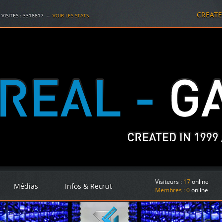
CREAT
 VISITES :
3318817
--
VOIR LES STATS
Visiteurs :
17
online
Médias
Infos & Recrut
Membres :
0
online