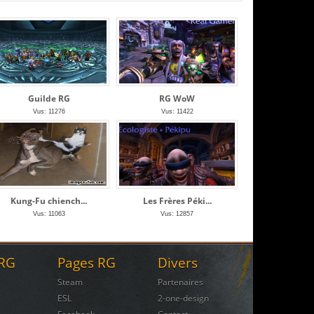
Guilde RG
RG WoW
Vus: 11276
Vus: 11422
Kung-Fu chiench...
Les Frères Péki...
Vus: 11063
Vus: 12857
 RG
Pages RG
Divers
Steam
Partenaires
ESL
2-one-design