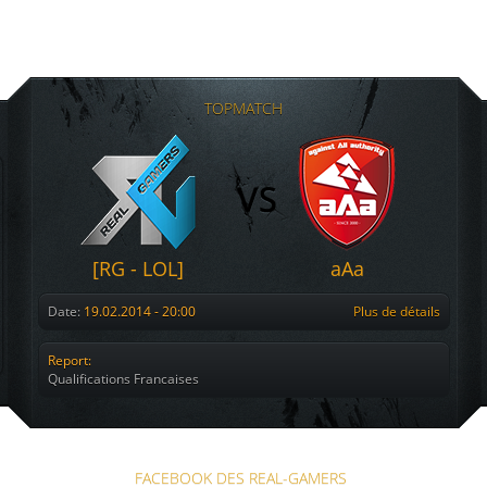
TOPMATCH
[RG - LOL]
aAa
Date:
19.02.2014 - 20:00
Plus de détails
Report:
Qualifications Francaises
FACEBOOK DES REAL-GAMERS