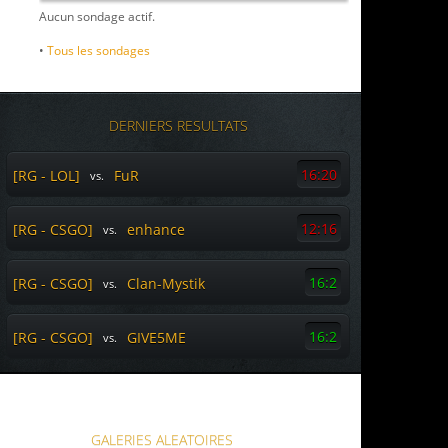
Aucun sondage actif.
•
Tous les sondages
DERNIERS RESULTATS
16:20
[RG - LOL]
FuR
vs.
12:16
[RG - CSGO]
enhance
vs.
16:2
[RG - CSGO]
Clan-Mystik
vs.
16:2
[RG - CSGO]
GIVE5ME
vs.
GALERIES ALEATOIRES