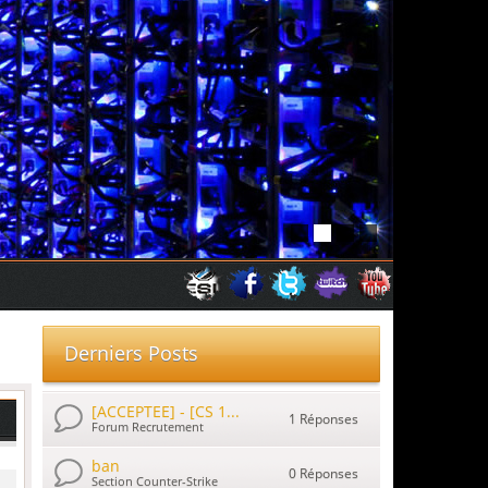
Derniers Posts
[ACCEPTEE] - [CS 1...
1 Réponses
Forum Recrutement
ban
0 Réponses
Section Counter-Strike