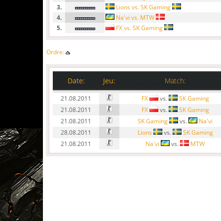
3.
Lions vs. SK Gaming
4.
Na'vi vs. MTW
5.
FX vs. SK Gaming
Ordre:
Date:
Jeu:
Match:
21.08.2011
FX
vs.
SK Gaming
21.08.2011
FX
vs.
SK Gaming
21.08.2011
SK Gaming
vs.
Na'vi
28.08.2011
Lions
vs.
SK Gaming
21.08.2011
Na'vi
vs.
MTW