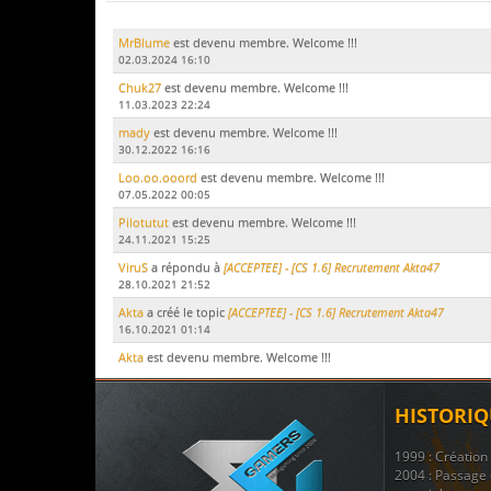
MrBlume
est devenu membre. Welcome !!!
02.03.2024 16:10
Chuk27
est devenu membre. Welcome !!!
11.03.2023 22:24
mady
est devenu membre. Welcome !!!
30.12.2022 16:16
Loo.oo.ooord
est devenu membre. Welcome !!!
07.05.2022 00:05
Pilotutut
est devenu membre. Welcome !!!
24.11.2021 15:25
ViruS
a répondu à
[ACCEPTEE] - [CS 1.6] Recrutement Akta47
28.10.2021 21:52
Akta
a créé le topic
[ACCEPTEE] - [CS 1.6] Recrutement Akta47
16.10.2021 01:14
Akta
est devenu membre. Welcome !!!
15.10.2021 17:51
LeDodu
est devenu membre. Welcome !!!
HISTORIQ
09.07.2021 19:29
Le Marsouin
a créé le topic
ban
1999 : Créatio
17.11.2020 21:51
2004 : Passage 