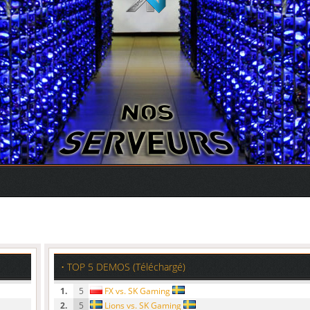
• TOP 5 DEMOS (Téléchargé)
1.
5
FX vs. SK Gaming
2.
5
Lions vs. SK Gaming