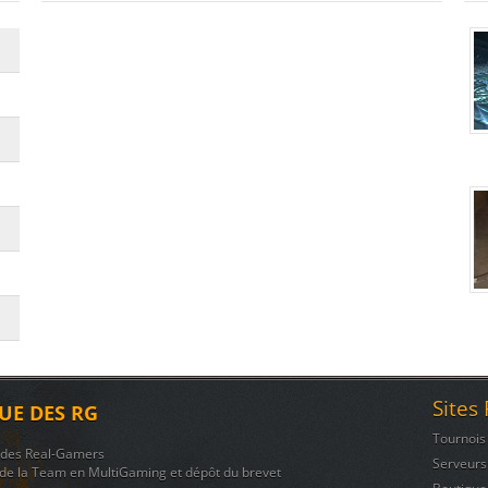
Sites
UE DES RG
Tournois
n des Real-Gamers
Serveurs
de la Team en MultiGaming et dépôt du brevet