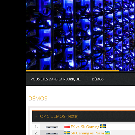
Serveurs des RG
VOUS ETES DANS LA RUBRIQUE:
DÉMOS
DÉMOS
• TOP 5 DEMOS (Note)
1.
FX vs. SK Gaming
2.
SK Gaming vs. Na'vi