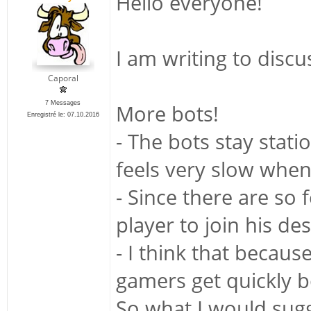
Hello everyone!
I am writing to disc
Caporal
7 Messages
More bots!
Enregistré le: 07.10.2016
- The bots stay stat
feels very slow when
- Since there are so 
player to join his de
- I think that becaus
gamers get quickly b
So what I would sugg