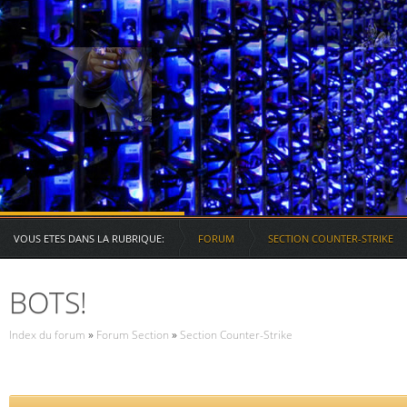
Serveurs des RG
VOUS ETES DANS LA RUBRIQUE:
FORUM
SECTION COUNTER-STRIKE
BOTS!
Index du forum
»
Forum Section
»
Section Counter-Strike