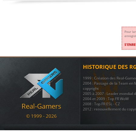
Pour la
enregis
S'ENRE
HISTORIQUE DES R
1999 : Création des Real-Game
2004 : Passage de la Team en 
copyright
2005 à 2007 : Leader mondial 
2004 et 2009 : Top FR WoW
Real-Gamers
2008 : Top FR ESL - CZ
2012 : renouvellement du copyr
© 1999 - 2026
Nous disposons également d'une
regroupant 8 autres sites ( téléc
ainsi que + d'une douzaine de 
Nous sommes une communauté du