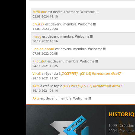
MrBlume
est devenu membre. Welcome !!!
02.03.2024 16:10
Chuk27
est devenu membre. Welcome !!!
11.03.2023 22:24
mady
est devenu membre. Welcome !!!
30.12.2022 16:16
Loo.oo.ooord
est devenu membre. Welcome !!!
07.05.2022 00:05
Pilotutut
est devenu membre. Welcome !!!
24.11.2021 15:25
ViruS
a répondu à
[ACCEPTEE] - [CS 1.6] Recrutement Akta47
28.10.2021 21:52
Akta
a créé le topic
[ACCEPTEE] - [CS 1.6] Recrutement Akta47
16.10.2021 01:14
Akta
est devenu membre. Welcome !!!
15.10.2021 17:51
LeDodu
est devenu membre. Welcome !!!
HISTORIQ
09.07.2021 19:29
Le Marsouin
a créé le topic
ban
1999 : Créatio
17.11.2020 21:51
2004 : Passage 