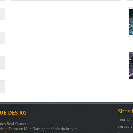
Sites
UE DES RG
Tournois
n des Real-Gamers
Serveurs
de la Team en MultiGaming et dépôt du brevet