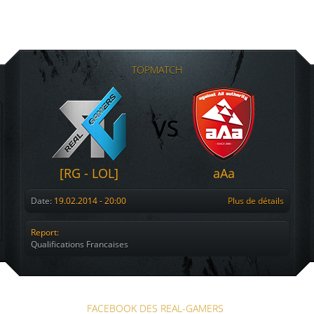
TOPMATCH
[RG - LOL]
aAa
Date:
19.02.2014 - 20:00
Plus de détails
Report:
Qualifications Francaises
FACEBOOK DES REAL-GAMERS