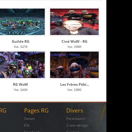
Guilde RG
Ciné WoW - RG
Vus: 11278
Vus: 15695
RG WoW
Les Frères Péki...
Vus: 11424
Vus: 12862
 RG
Pages RG
Divers
Steam
Partenaires
ESL
2-one-design