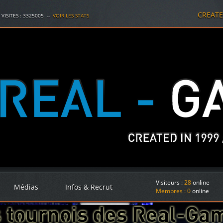
CREAT
 VISITES :
3325005
--
VOIR LES STATS
Visiteurs :
28
online
Médias
Infos & Recrut
Membres :
0
online