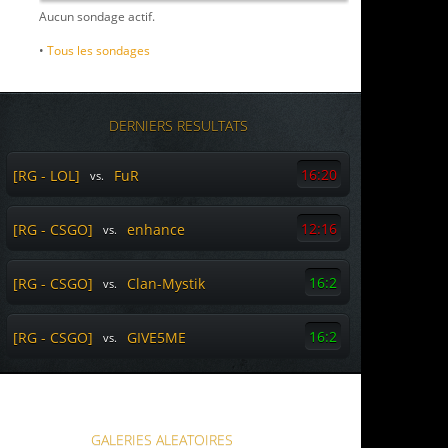
Aucun sondage actif.
•
Tous les sondages
DERNIERS RESULTATS
16:20
[RG - LOL]
FuR
vs.
12:16
[RG - CSGO]
enhance
vs.
16:2
[RG - CSGO]
Clan-Mystik
vs.
16:2
[RG - CSGO]
GIVE5ME
vs.
GALERIES ALEATOIRES