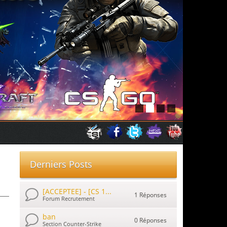
Derniers Posts
[ACCEPTEE] - [CS 1...
1 Réponses
Forum Recrutement
ban
0 Réponses
Section Counter-Strike