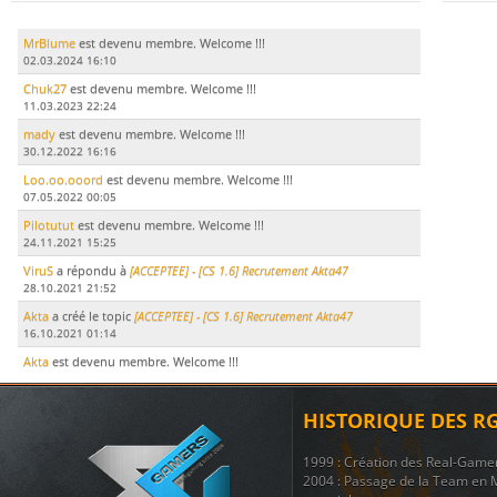
MrBlume
est devenu membre. Welcome !!!
02.03.2024 16:10
Chuk27
est devenu membre. Welcome !!!
11.03.2023 22:24
mady
est devenu membre. Welcome !!!
30.12.2022 16:16
Loo.oo.ooord
est devenu membre. Welcome !!!
07.05.2022 00:05
Pilotutut
est devenu membre. Welcome !!!
24.11.2021 15:25
ViruS
a répondu à
[ACCEPTEE] - [CS 1.6] Recrutement Akta47
28.10.2021 21:52
Akta
a créé le topic
[ACCEPTEE] - [CS 1.6] Recrutement Akta47
16.10.2021 01:14
Akta
est devenu membre. Welcome !!!
15.10.2021 17:51
LeDodu
est devenu membre. Welcome !!!
HISTORIQUE DES R
09.07.2021 19:29
Le Marsouin
a créé le topic
ban
1999 : Création des Real-Game
17.11.2020 21:51
2004 : Passage de la Team en 