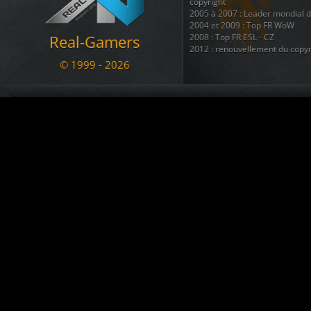
Le Marsouin
a créé le topic
BAN
copyright
05.11.2020 17:07
2005 à 2007 : Leader mondial 
2004 et 2009 : Top FR WoW
a commenté War
[RG - LOL] vs. NyanTrain
Real-Gamers
2008 : Top FR ESL - CZ
02.11.2020 12:56
2012 : renouvellement du copyr
arachni_name
est devenu membre. Welcome !!!
© 1999 - 2026
02.11.2020 12:43
Nous disposons également d'une
regroupant 8 autres sites ( téléc
KADOZERR
est devenu membre. Welcome !!!
ainsi que + d'une douzaine de 
30.08.2020 12:38
Nous sommes une communauté du
Le Marsouin
a créé le topic
SALUT pour info ban
se divertir et s'amuser ....
09.07.2020 23:13