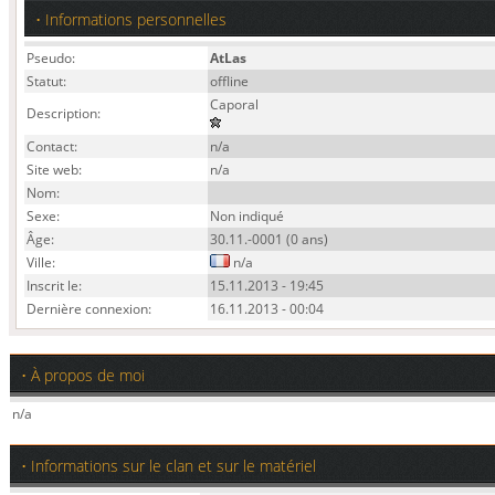
• Informations personnelles
Pseudo:
AtLas
Statut:
offline
Caporal
Description:
Contact:
n/a
Site web:
n/a
Nom:
Sexe:
Non indiqué
Âge:
30.11.-0001 (0 ans)
Ville:
n/a
Inscrit le:
15.11.2013 - 19:45
Dernière connexion:
16.11.2013 - 00:04
• À propos de moi
n/a
• Informations sur le clan et sur le matériel