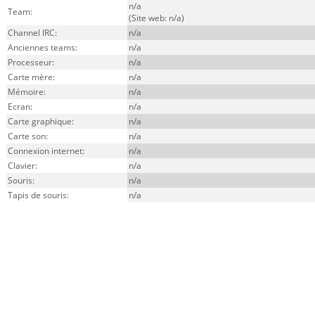
n/a
Team:
(Site web: n/a)
Channel IRC:
n/a
Anciennes teams:
n/a
Processeur:
n/a
Carte mère:
n/a
Mémoire:
n/a
Ecran:
n/a
Carte graphique:
n/a
Carte son:
n/a
Connexion internet:
n/a
Clavier:
n/a
Souris:
n/a
Tapis de souris:
n/a