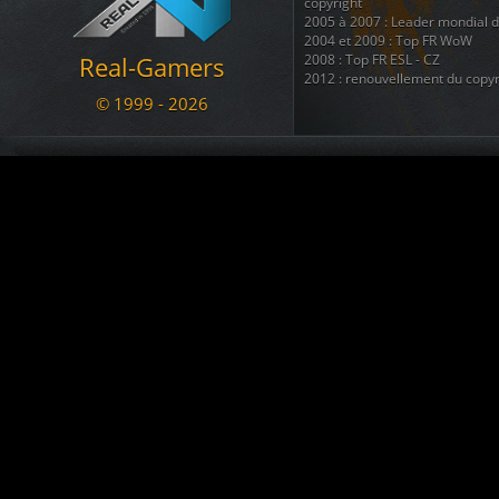
Le Marsouin
a créé le topic
BAN
copyright
05.11.2020 17:07
2005 à 2007 : Leader mondial 
2004 et 2009 : Top FR WoW
a commenté War
[RG - LOL] vs. NyanTrain
Real-Gamers
2008 : Top FR ESL - CZ
02.11.2020 12:56
2012 : renouvellement du copyr
arachni_name
est devenu membre. Welcome !!!
© 1999 - 2026
02.11.2020 12:43
Nous disposons également d'une
regroupant 8 autres sites ( téléc
KADOZERR
est devenu membre. Welcome !!!
ainsi que + d'une douzaine de 
30.08.2020 12:38
Nous sommes une communauté du
Le Marsouin
a créé le topic
SALUT pour info ban
se divertir et s'amuser ....
09.07.2020 23:13