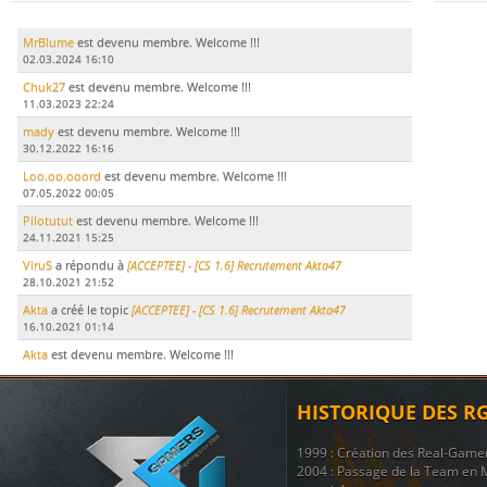
MrBlume
est devenu membre. Welcome !!!
02.03.2024 16:10
Chuk27
est devenu membre. Welcome !!!
11.03.2023 22:24
mady
est devenu membre. Welcome !!!
30.12.2022 16:16
Loo.oo.ooord
est devenu membre. Welcome !!!
07.05.2022 00:05
Pilotutut
est devenu membre. Welcome !!!
24.11.2021 15:25
ViruS
a répondu à
[ACCEPTEE] - [CS 1.6] Recrutement Akta47
28.10.2021 21:52
Akta
a créé le topic
[ACCEPTEE] - [CS 1.6] Recrutement Akta47
16.10.2021 01:14
Akta
est devenu membre. Welcome !!!
15.10.2021 17:51
LeDodu
est devenu membre. Welcome !!!
HISTORIQUE DES R
09.07.2021 19:29
Le Marsouin
a créé le topic
ban
1999 : Création des Real-Game
17.11.2020 21:51
2004 : Passage de la Team en 