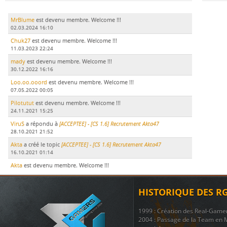
MrBlume
est devenu membre. Welcome !!!
02.03.2024 16:10
Chuk27
est devenu membre. Welcome !!!
11.03.2023 22:24
mady
est devenu membre. Welcome !!!
30.12.2022 16:16
Loo.oo.ooord
est devenu membre. Welcome !!!
07.05.2022 00:05
Pilotutut
est devenu membre. Welcome !!!
24.11.2021 15:25
ViruS
a répondu à
[ACCEPTEE] - [CS 1.6] Recrutement Akta47
28.10.2021 21:52
Akta
a créé le topic
[ACCEPTEE] - [CS 1.6] Recrutement Akta47
16.10.2021 01:14
Akta
est devenu membre. Welcome !!!
15.10.2021 17:51
LeDodu
est devenu membre. Welcome !!!
HISTORIQUE DES R
09.07.2021 19:29
Le Marsouin
a créé le topic
ban
1999 : Création des Real-Game
17.11.2020 21:51
2004 : Passage de la Team en 