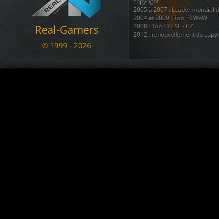
Le Marsouin
a créé le topic
BAN
copyright
05.11.2020 17:07
2005 à 2007 : Leader mondial 
2004 et 2009 : Top FR WoW
a commenté War
[RG - LOL] vs. NyanTrain
Real-Gamers
2008 : Top FR ESL - CZ
02.11.2020 12:56
2012 : renouvellement du copyr
arachni_name
est devenu membre. Welcome !!!
© 1999 - 2026
02.11.2020 12:43
Nous disposons également d'une
regroupant 8 autres sites ( téléc
KADOZERR
est devenu membre. Welcome !!!
ainsi que + d'une douzaine de 
30.08.2020 12:38
Nous sommes une communauté du
Le Marsouin
a créé le topic
SALUT pour info ban
se divertir et s'amuser ....
09.07.2020 23:13