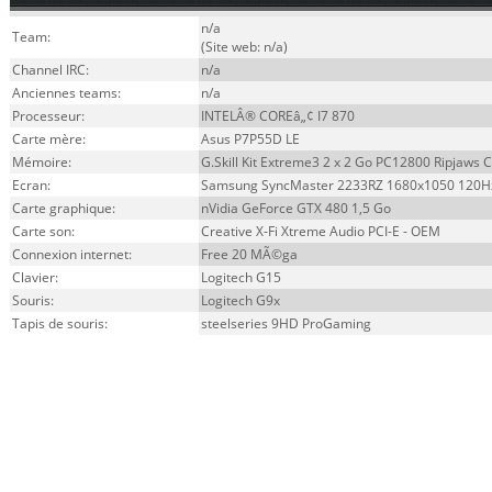
n/a
Team:
(Site web: n/a)
Channel IRC:
n/a
Anciennes teams:
n/a
Processeur:
INTELÂ® COREâ„¢ I7 870
Carte mère:
Asus P7P55D LE
Mémoire:
G.Skill Kit Extreme3 2 x 2 Go PC12800 Ripjaws 
Ecran:
Samsung SyncMaster 2233RZ 1680x1050 120H
Carte graphique:
nVidia GeForce GTX 480 1,5 Go
Carte son:
Creative X-Fi Xtreme Audio PCI-E - OEM
Connexion internet:
Free 20 MÃ©ga
Clavier:
Logitech G15
Souris:
Logitech G9x
Tapis de souris:
steelseries 9HD ProGaming