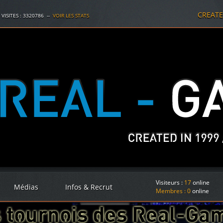
CREAT
 VISITES :
3320786
--
VOIR LES STATS
Visiteurs :
17
online
Médias
Infos & Recrut
Membres :
0
online