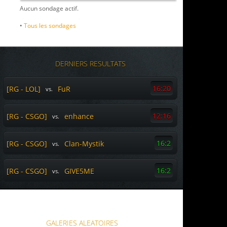
Aucun sondage actif.
•
Tous les sondages
DERNIERS RESULTATS
16:20
[RG - LOL]
FuR
vs.
12:16
[RG - CSGO]
enhance
vs.
16:2
[RG - CSGO]
Clan-Mystik
vs.
16:2
[RG - CSGO]
GIVE5ME
vs.
GALERIES ALEATOIRES