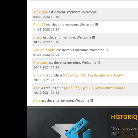
MrBlume
est devenu membre. Welcome !!!
02.03.2024 16:10
Chuk27
est devenu membre. Welcome !!!
11.03.2023 22:24
mady
est devenu membre. Welcome !!!
30.12.2022 16:16
Loo.oo.ooord
est devenu membre. Welcome !!!
07.05.2022 00:05
Pilotutut
est devenu membre. Welcome !!!
24.11.2021 15:25
ViruS
a répondu à
[ACCEPTEE] - [CS 1.6] Recrutement Akta47
28.10.2021 21:52
Akta
a créé le topic
[ACCEPTEE] - [CS 1.6] Recrutement Akta47
16.10.2021 01:14
Akta
est devenu membre. Welcome !!!
15.10.2021 17:51
LeDodu
est devenu membre. Welcome !!!
HISTORIQ
09.07.2021 19:29
Le Marsouin
a créé le topic
ban
1999 : Créatio
17.11.2020 21:51
2004 : Passage 