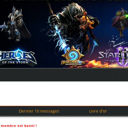
Dernier 10 messages
Livre d'or
 membre est banni !