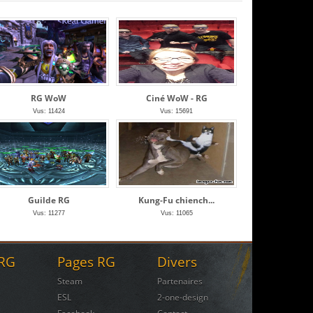
RG WoW
Ciné WoW - RG
Vus: 11424
Vus: 15691
Guilde RG
Kung-Fu chiench...
Vus: 11277
Vus: 11065
 RG
Pages RG
Divers
Steam
Partenaires
ESL
2-one-design