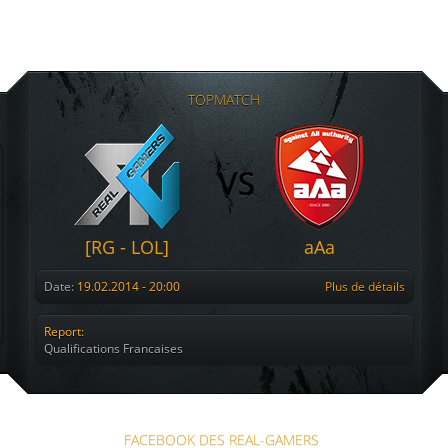
TOPMATCH
[RG - LOL]
aAa
Date:
19.02.2014 - 20:00
Plus de détails
Report:
Qualifications Francaises
FACEBOOK DES REAL-GAMERS