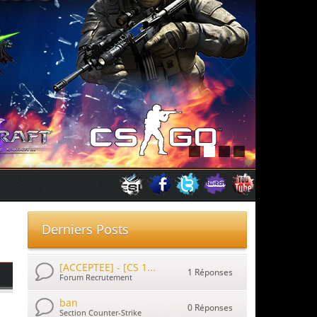
Derniers Posts
[ACCEPTEE] - [CS 1...
1 Réponses
Forum Recrutement
ban
0 Réponses
Section Counter-Strike