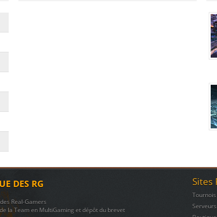
Sites
UE DES RG
Tournois
n des Real-Gamers
Serveurs
de la Team en MultiGaming et dépôt du brevet