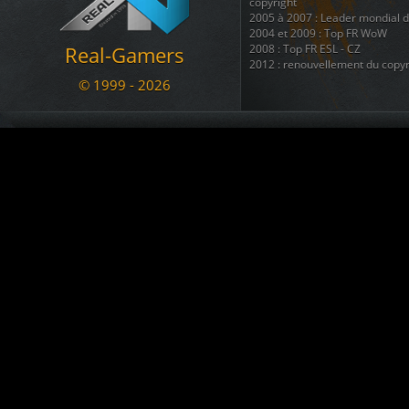
Le Marsouin
a créé le topic
BAN
copyright
05.11.2020 17:07
2005 à 2007 : Leader mondial 
2004 et 2009 : Top FR WoW
a commenté War
[RG - LOL] vs. NyanTrain
Real-Gamers
2008 : Top FR ESL - CZ
02.11.2020 12:56
2012 : renouvellement du copyr
arachni_name
est devenu membre. Welcome !!!
© 1999 - 2026
02.11.2020 12:43
Nous disposons également d'une
regroupant 8 autres sites ( téléc
KADOZERR
est devenu membre. Welcome !!!
ainsi que + d'une douzaine de 
30.08.2020 12:38
Nous sommes une communauté du
Le Marsouin
a créé le topic
SALUT pour info ban
se divertir et s'amuser ....
09.07.2020 23:13