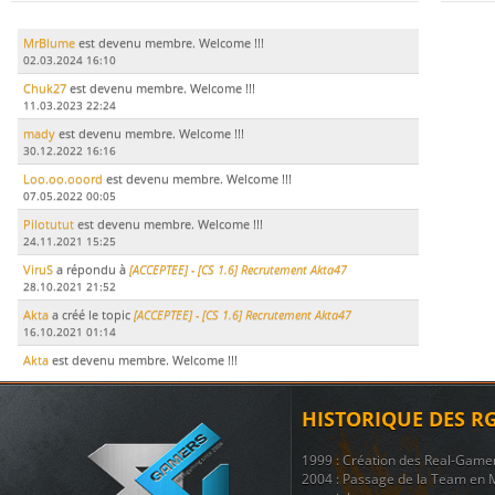
MrBlume
est devenu membre. Welcome !!!
02.03.2024 16:10
Chuk27
est devenu membre. Welcome !!!
11.03.2023 22:24
mady
est devenu membre. Welcome !!!
30.12.2022 16:16
Loo.oo.ooord
est devenu membre. Welcome !!!
07.05.2022 00:05
Pilotutut
est devenu membre. Welcome !!!
24.11.2021 15:25
ViruS
a répondu à
[ACCEPTEE] - [CS 1.6] Recrutement Akta47
28.10.2021 21:52
Akta
a créé le topic
[ACCEPTEE] - [CS 1.6] Recrutement Akta47
16.10.2021 01:14
Akta
est devenu membre. Welcome !!!
15.10.2021 17:51
LeDodu
est devenu membre. Welcome !!!
HISTORIQUE DES R
09.07.2021 19:29
Le Marsouin
a créé le topic
ban
1999 : Création des Real-Game
17.11.2020 21:51
2004 : Passage de la Team en 