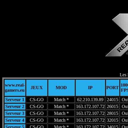
Les 
www.real-
100
JEUX
MOD
IP
PORT
gamers.eu
FP
Serveur 1
CS-GO
Match *
62.210.139.89
24015
Ou
Serveur 2
CS-GO
Match *
163.172.107.72
26015
Ou
Serveur 3
CS-GO
Match *
163.172.107.72
28015
Ou
Serveur 4
CS-GO
Match *
163.172.107.72
32015
Ou
Serveur 5
CS-GO
Match *
163.172.107.72
34015
Ou