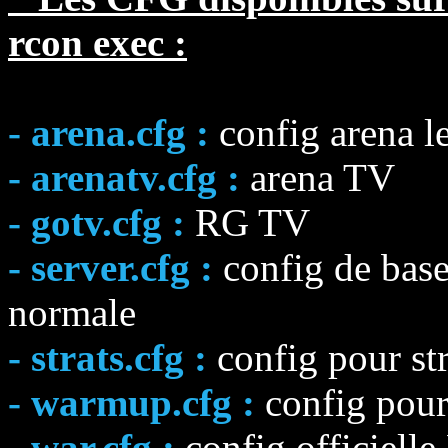
rcon exec :
- arena.cfg :
config arena l
- arenatv.cfg :
arena TV
- gotv.cfg :
RG TV
- server.cfg :
config de base 
normale
- strats.cfg :
config pour stra
- warmup.cfg :
config pour
- war.cfg :
config officiell