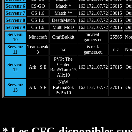
Serveur 6
CS-GO
Match *
163.172.107.72
36015
Ou
Serveur 7
CS 1.6
Match **
163.172.107.72
38015
Ou
Serveur 8
CS 1.6
DeathMatch
163.172.107.72
22015
Ou
Serveur 9
CS 1.6
Multi-MoD
163.172.107.72
42015
Ou
Serveur
mc.real-
Minecraft
CraftBukkit
25565
No
10
gamers.eu
Serveur
Teamspeak
ts.real-
n.c
n.c
No
11
3
gamers.eu
PVP: The
Serveur
Center
Ark : S.E
163.172.107.72
27015
Ou
12
Bab&Tamx15
Allx10
NeW
Serveur
Ark : S.E
RaGnaRok
163.172.107.72
27015
Ou
13
PvP x10
* Les CFG disponibles sur