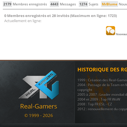
2179
Membres enregistrés
4443
Messages
1274
Sujets
MrBlume
Nouv
0 Membres enregistrés et 28 invités (Maximum en ligne: 1723)
Actuellement en ligne:
Nouveau
HISTORIQUE DES R
1999 : Création des Real-Game
2004 : Passage de la Team en 
copyright
2005 à 2007 : Leader mondial 
2004 et 2009 : Top FR WoW
Real-Gamers
2008 : Top FR ESL - CZ
2012 : renouvellement du copyr
© 1999 - 2026
Nous disposons également d'une
regroupant 8 autres sites ( téléc