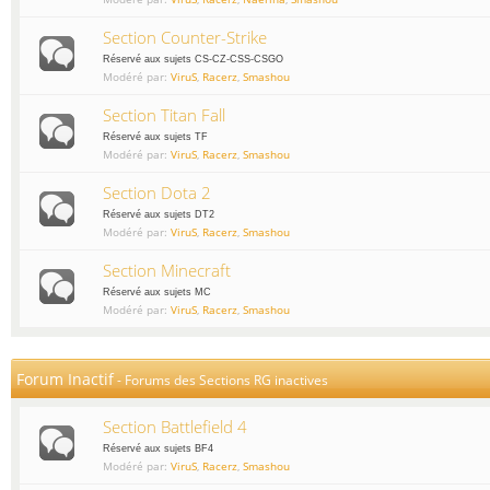
Section Counter-Strike
Réservé aux sujets CS-CZ-CSS-CSGO
Modéré par:
ViruS
,
Racerz
,
Smashou
Section Titan Fall
Réservé aux sujets TF
Modéré par:
ViruS
,
Racerz
,
Smashou
Section Dota 2
Réservé aux sujets DT2
Modéré par:
ViruS
,
Racerz
,
Smashou
Section Minecraft
Réservé aux sujets MC
Modéré par:
ViruS
,
Racerz
,
Smashou
Forum Inactif
-
Forums des Sections RG inactives
Section Battlefield 4
Réservé aux sujets BF4
Modéré par:
ViruS
,
Racerz
,
Smashou