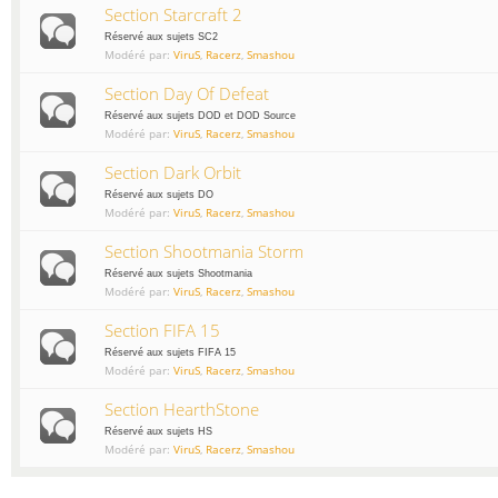
Section Starcraft 2
Réservé aux sujets SC2
Modéré par:
ViruS
,
Racerz
,
Smashou
Section Day Of Defeat
Réservé aux sujets DOD et DOD Source
Modéré par:
ViruS
,
Racerz
,
Smashou
Section Dark Orbit
Réservé aux sujets DO
Modéré par:
ViruS
,
Racerz
,
Smashou
Section Shootmania Storm
Réservé aux sujets Shootmania
Modéré par:
ViruS
,
Racerz
,
Smashou
Section FIFA 15
Réservé aux sujets FIFA 15
Modéré par:
ViruS
,
Racerz
,
Smashou
Section HearthStone
Réservé aux sujets HS
Modéré par:
ViruS
,
Racerz
,
Smashou