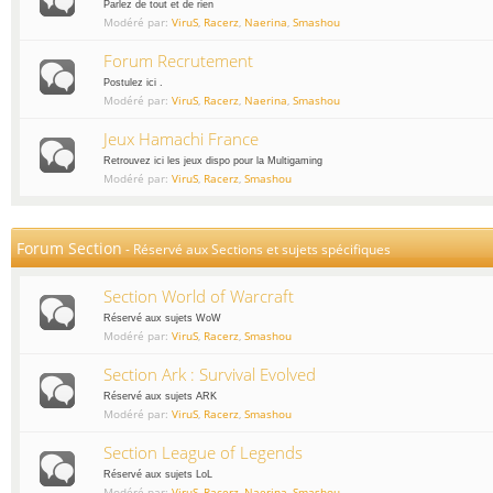
Parlez de tout et de rien
Modéré par:
ViruS
,
Racerz
,
Naerina
,
Smashou
Forum Recrutement
Postulez ici .
Modéré par:
ViruS
,
Racerz
,
Naerina
,
Smashou
Jeux Hamachi France
Retrouvez ici les jeux dispo pour la Multigaming
Modéré par:
ViruS
,
Racerz
,
Smashou
Forum Section
-
Réservé aux Sections et sujets spécifiques
Section World of Warcraft
Réservé aux sujets WoW
Modéré par:
ViruS
,
Racerz
,
Smashou
Section Ark : Survival Evolved
Réservé aux sujets ARK
Modéré par:
ViruS
,
Racerz
,
Smashou
Section League of Legends
Réservé aux sujets LoL
Modéré par:
ViruS
,
Racerz
,
Naerina
,
Smashou