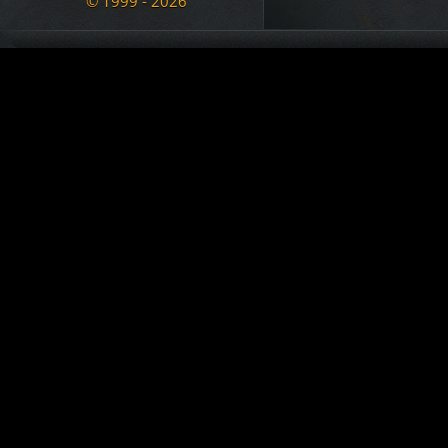
© 1999 - 2026
02.11.2020 12:43
Nous disposons également d'une
regroupant 8 autres sites ( téléc
KADOZERR
est devenu membre. Welcome !!!
ainsi que + d'une douzaine de 
30.08.2020 12:38
Nous sommes une communauté du
Le Marsouin
a créé le topic
SALUT pour info ban
se divertir et s'amuser ....
09.07.2020 23:13