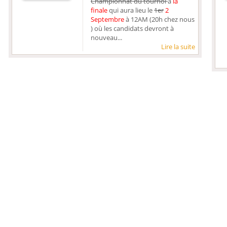
Championnat du tournoi
à
la
finale
qui aura lieu le
1er
2
Septembre
à 12AM (20h chez nous
) où les candidats devront à
nouveau...
Lire la suite