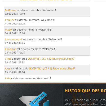
MrBlume
est devenu membre. Welcome !!!
02.03.2024 16:10
Chuk27
est devenu membre. Welcome !!!
11.03.2023 22:24
mady
est devenu membre. Welcome !!!
30.12.2022 16:16
Loo.oo.ooord
est devenu membre. Welcome !!!
07.05.2022 00:05
Pilotutut
est devenu membre. Welcome !!!
24.11.2021 15:25
ViruS
a répondu à
[ACCEPTEE] - [CS 1.6] Recrutement Akta47
28.10.2021 21:52
Akta
a créé le topic
[ACCEPTEE] - [CS 1.6] Recrutement Akta47
16.10.2021 01:14
Akta
est devenu membre. Welcome !!!
15.10.2021 17:51
LeDodu
est devenu membre. Welcome !!!
HISTORIQUE DES R
09.07.2021 19:29
Le Marsouin
a créé le topic
ban
1999 : Création des Real-Gam
17.11.2020 21:51
2004 : Passage de la Team en