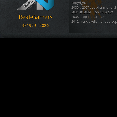
Le Marsouin
a créé le topic
BAN
copyright
05.11.2020 17:07
2005 à 2007 : Leader mondial
2004 et 2009 : Top FR WoW
a commenté War
[RG - LOL] vs. NyanTrain
Real-Gamers
02.11.2020 12:56
2008 : Top FR ESL - CZ
2012 : renouvellement du cop
arachni_name
est devenu membre. Welcome !!!
© 1999 - 2026
02.11.2020 12:43
Nous disposons également d'u
KADOZERR
est devenu membre. Welcome !!!
regroupant 8 autres sites ( tél
30.08.2020 12:38
) ainsi que + d'une douzaine 
Le Marsouin
a créé le topic
SALUT pour info ban
.
09.07.2020 23:13
Nous sommes une communauté
but de se divertir et s'amuser .