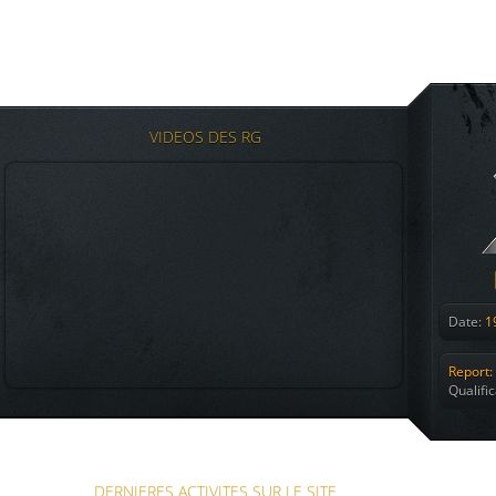
VIDEOS DES RG
Date:
19
Report:
Qualifi
DERNIERES ACTIVITES SUR LE SITE