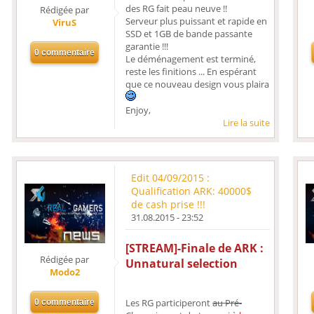
des RG fait peau neuve !!
Rédigée par
Serveur plus puissant et rapide en
ViruS
SSD et 1GB de bande passante
garantie !!!
Le déménagement est terminé,
reste les finitions ... En espérant
que ce nouveau design vous plaira
Enjoy,
Lire la suite
Edit 04/09/2015 :
Qualification ARK: 40000$
de cash prise !!!
31.08.2015 - 23:52
[STREAM]-Finale de ARK :
Rédigée par
Unnatural selection
Modo2
Les RG participeront
au Pré-