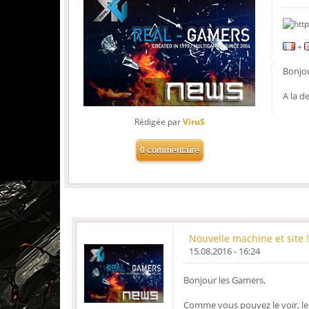
+
Bonjou
A la d
Rédigée par
ViruS
Nouvelle machine et site 
15.08.2016 - 16:24
Bonjour les Gamers,
Comme vous pouvez le voir, le 