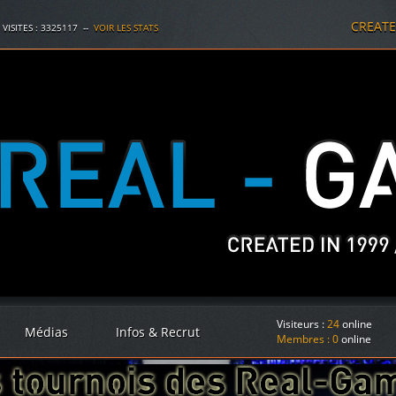
CREAT
 VISITES :
3325117
--
VOIR LES STATS
Visiteurs :
24
online
Médias
Infos & Recrut
Membres :
0
online