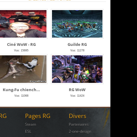
Ciné WoW - RG
Guilde RG
Vus: 15695
Vus: 11278
Kung-Fu chiench...
RG WoW
Vus: 11068
Vus: 11424
 RG
Pages RG
Divers
Steam
Partenaires
ESL
2-one-design