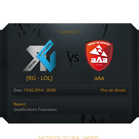
TOPMATCH
[RG - LOL]
aAa
Date:
19.02.2014 - 20:00
Plus de détails
Report:
Qualifications Francaises
FACEBOOK DES REAL-GAMERS