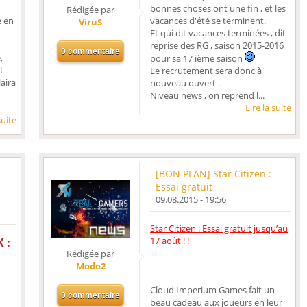
bonnes choses ont une fin , et les
Rédigée par
e en
vacances d'été se terminent.
ViruS
Et qui dit vacances terminées , dit
reprise des RG , saison 2015-2016
,
pour sa 17 ième saison
t
Le recrutement sera donc à
aira
nouveau ouvert .
Niveau news , on reprend l...
Lire la suite
suite
[BON PLAN] Star Citizen :
Essai gratuit
09.08.2015 - 19:56
Star Citizen : Essai gratuit jusqu’au
17 août ! !
 :
Rédigée par
Modo2
Cloud Imperium Games fait un
beau cadeau aux joueurs en leur