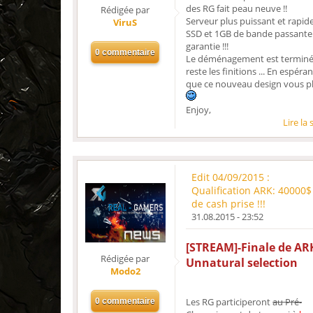
des RG fait peau neuve !!
Rédigée par
Serveur plus puissant et rapid
ViruS
SSD et 1GB de bande passante
garantie !!!
Le déménagement est terminé
reste les finitions ... En espéran
que ce nouveau design vous pl
Enjoy,
Lire la 
Edit 04/09/2015 :
Qualification ARK: 40000$
de cash prise !!!
31.08.2015 - 23:52
[STREAM]-Finale de ARK
Rédigée par
Unnatural selection
Modo2
Les RG participeront
au Pré-