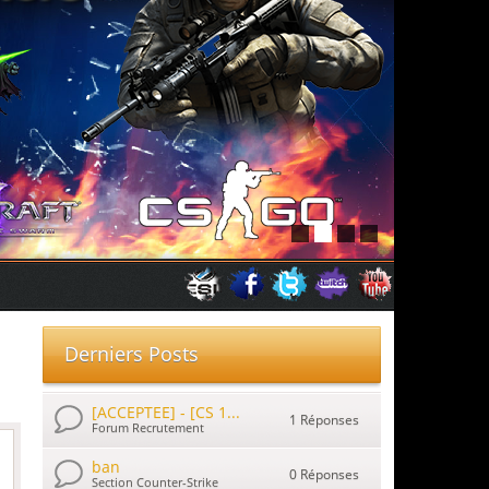
Derniers Posts
[ACCEPTEE] - [CS 1...
1 Réponses
Forum Recrutement
ban
0 Réponses
Section Counter-Strike