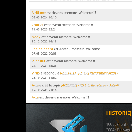
MrBlume
est devenu membre. Welcome !!!
02.03.2024 16:10
Chuk27
est devenu membre. Welcome !!!
11.03.2023 22:24
mady
est devenu membre. Welcome !!!
30.12.2022 16:16
Loo.oo.ooord
est devenu membre. Welcome !!!
07.05.2022 00:05
Pilotutut
est devenu membre. Welcome !!!
24.11.2021 15:25
ViruS
a répondu à
[ACCEPTEE] - [CS 1.6] Recrutement Akta47
28.10.2021 21:52
Akta
a créé le topic
[ACCEPTEE] - [CS 1.6] Recrutement Akta47
16.10.2021 01:14
Akta
est devenu membre. Welcome !!!
15.10.2021 17:51
LeDodu
est devenu membre. Welcome !!!
HISTORIQ
09.07.2021 19:29
Le Marsouin
a créé le topic
ban
1999 : Créatio
17.11.2020 21:51
2004 : Passage