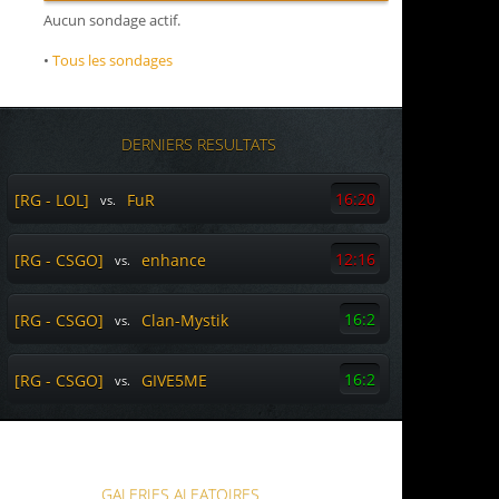
Aucun sondage actif.
•
Tous les sondages
DERNIERS RESULTATS
16:20
[RG - LOL]
FuR
vs.
12:16
[RG - CSGO]
enhance
vs.
16:2
[RG - CSGO]
Clan-Mystik
vs.
16:2
[RG - CSGO]
GIVE5ME
vs.
GALERIES ALEATOIRES