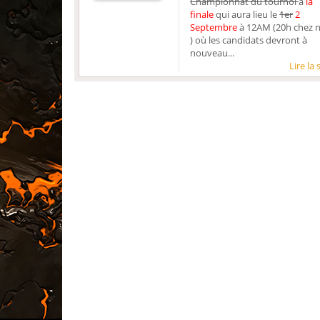
Championnat du tournoi
à
la
finale
qui aura lieu le
1er
2
Septembre
à 12AM (20h chez 
) où les candidats devront à
nouveau...
Lire la 