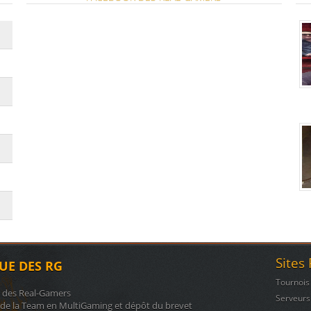
Sites
UE DES RG
Tournois
n des Real-Gamers
Serveurs
 de la Team en MultiGaming et dépôt du brevet